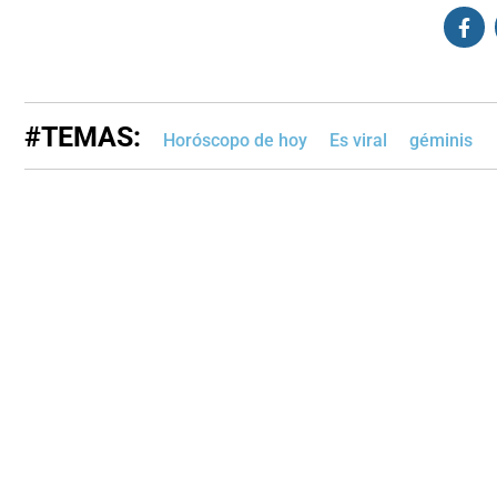
#TEMAS:
Horóscopo de hoy
Es viral
géminis