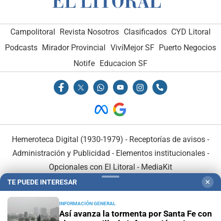
Campolitoral
Revista Nosotros
Clasificados
CYD Litoral
Podcasts
Mirador Provincial
VivíMejor SF
Puerto Negocios
Notife
Educacion SF
Hemeroteca Digital (1930-1979)
-
Receptorías de avisos
-
Administración y Publicidad
-
Elementos institucionales
-
Opcionales con El Litoral
-
MediaKit
TE PUEDE INTERESAR
✕
El Litoral es miembro de:
INFORMACIÓN GENERAL
Así avanza la tormenta por Santa Fe con