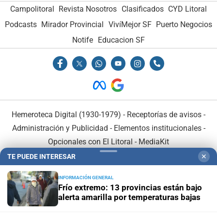
Campolitoral
Revista Nosotros
Clasificados
CYD Litoral
Podcasts
Mirador Provincial
VivíMejor SF
Puerto Negocios
Notife
Educacion SF
Hemeroteca Digital (1930-1979)
-
Receptorías de avisos
-
Administración y Publicidad
-
Elementos institucionales
-
Opcionales con El Litoral
-
MediaKit
TE PUEDE INTERESAR
✕
El Litoral es miembro de:
INFORMACIÓN GENERAL
Frío extremo: 13 provincias están bajo
alerta amarilla por temperaturas bajas