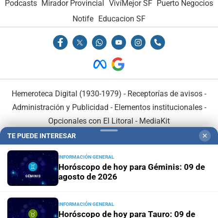
Podcasts
Mirador Provincial
VivíMejor SF
Puerto Negocios
Notife
Educacion SF
Hemeroteca Digital (1930-1979)
-
Receptorías de avisos
-
Administración y Publicidad
-
Elementos institucionales
-
Opcionales con El Litoral
-
MediaKit
TE PUEDE INTERESAR
✕
El Litoral es miembro de:
INFORMACIÓN GENERAL
Horóscopo de hoy para Géminis: 09 de
agosto de 2026
INFORMACIÓN GENERAL
En Asociación con:
Horóscopo de hoy para Tauro: 09 de