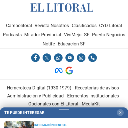
Campolitoral
Revista Nosotros
Clasificados
CYD Litoral
Podcasts
Mirador Provincial
VivíMejor SF
Puerto Negocios
Notife
Educacion SF
Hemeroteca Digital (1930-1979)
-
Receptorías de avisos
-
Administración y Publicidad
-
Elementos institucionales
-
Opcionales con El Litoral
-
MediaKit
TE PUEDE INTERESAR
✕
El Litoral es miembro de:
INFORMACIÓN GENERAL