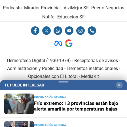
Podcasts
Mirador Provincial
VivíMejor SF
Puerto Negocios
Notife
Educacion SF
Hemeroteca Digital (1930-1979)
-
Receptorías de avisos
-
Administración y Publicidad
-
Elementos institucionales
-
Opcionales con El Litoral
-
MediaKit
TE PUEDE INTERESAR
✕
El Litoral es miembro de:
INFORMACIÓN GENERAL
Frío extremo: 13 provincias están bajo
alerta amarilla por temperaturas bajas
INFORMACIÓN GENERAL