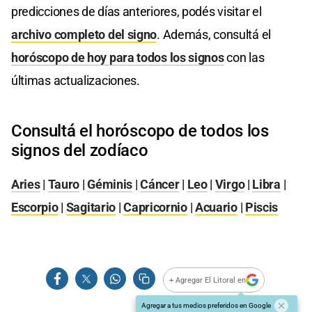
predicciones de días anteriores, podés visitar el
archivo completo del signo
. Además, consultá el
horóscopo de hoy para todos los signos
con las
últimas actualizaciones.
Consultá el horóscopo de todos los
signos del zodíaco
Aries
|
Tauro
|
Géminis
|
Cáncer
|
Leo
|
Virgo
|
Libra
|
Escorpio
|
Sagitario
|
Capricornio
|
Acuario
|
Piscis
+ Agregar El Litoral en
Agregar a tus medios preferidos en Google