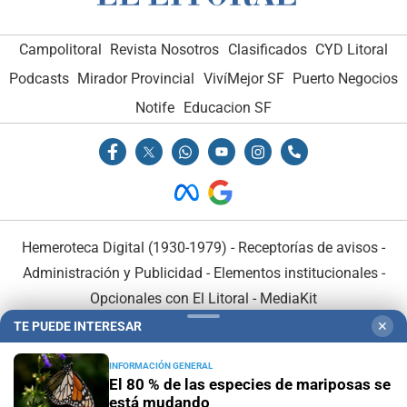
Campolitoral
Revista Nosotros
Clasificados
CYD Litoral
Podcasts
Mirador Provincial
VivíMejor SF
Puerto Negocios
Notife
Educacion SF
Hemeroteca Digital (1930-1979)
-
Receptorías de avisos
-
Administración y Publicidad
-
Elementos institucionales
-
Opcionales con El Litoral
-
MediaKit
TE PUEDE INTERESAR
✕
El Litoral es miembro de:
INFORMACIÓN GENERAL
El 80 % de las especies de mariposas se
está mudando