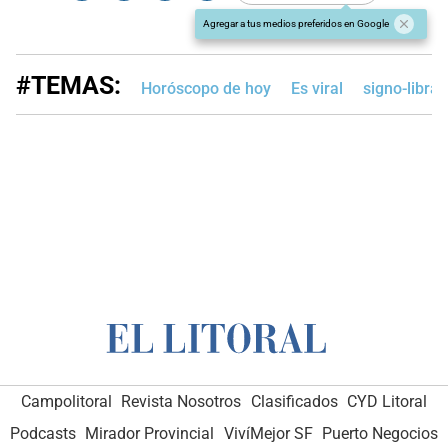
Agregar a tus medios preferidos en Google
#TEMAS:
Horóscopo de hoy
Es viral
signo-libra
Campolitoral
Revista Nosotros
Clasificados
CYD Litoral
Podcasts
Mirador Provincial
VivíMejor SF
Puerto Negocios