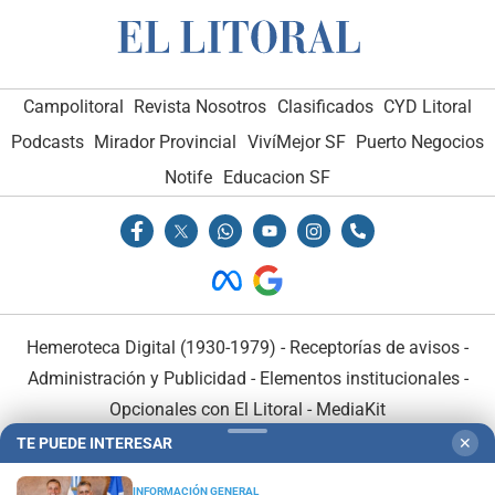
Campolitoral
Revista Nosotros
Clasificados
CYD Litoral
Podcasts
Mirador Provincial
VivíMejor SF
Puerto Negocios
Notife
Educacion SF
Hemeroteca Digital (1930-1979)
-
Receptorías de avisos
-
Administración y Publicidad
-
Elementos institucionales
-
Opcionales con El Litoral
-
MediaKit
TE PUEDE INTERESAR
✕
El Litoral es miembro de:
INFORMACIÓN GENERAL