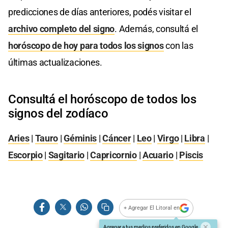
predicciones de días anteriores, podés visitar el
archivo completo del signo
. Además, consultá el
horóscopo de hoy para todos los signos
con las
últimas actualizaciones.
Consultá el horóscopo de todos los
signos del zodíaco
Aries
|
Tauro
|
Géminis
|
Cáncer
|
Leo
|
Virgo
|
Libra
|
Escorpio
|
Sagitario
|
Capricornio
|
Acuario
|
Piscis
+ Agregar El Litoral en
Agregar a tus medios preferidos en Google