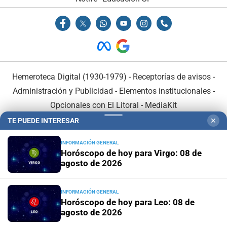
Hemeroteca Digital (1930-1979)
-
Receptorías de avisos
-
Administración y Publicidad
-
Elementos institucionales
-
Opcionales con El Litoral
-
MediaKit
TE PUEDE INTERESAR
✕
El Litoral es miembro de:
INFORMACIÓN GENERAL
Horóscopo de hoy para Virgo: 08 de
agosto de 2026
INFORMACIÓN GENERAL
En Asociación con:
Horóscopo de hoy para Leo: 08 de
agosto de 2026