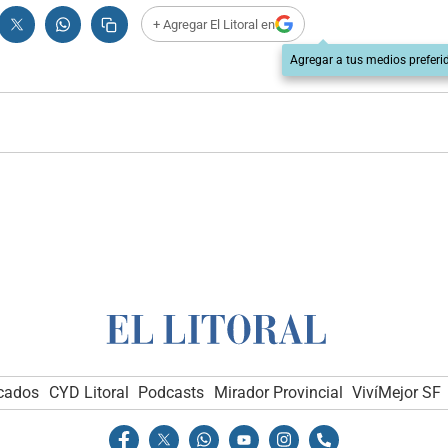
+ Agregar El Litoral en
Agregar a tus medios preferi
icados
CYD Litoral
Podcasts
Mirador Provincial
VivíMejor SF