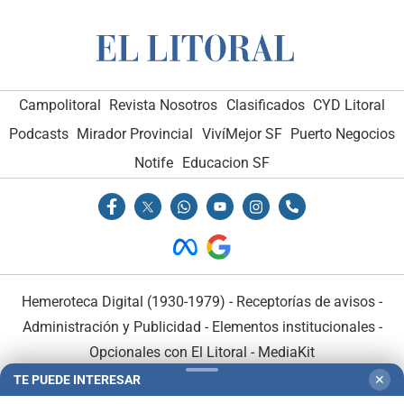
Campolitoral
Revista Nosotros
Clasificados
CYD Litoral
Podcasts
Mirador Provincial
VivíMejor SF
Puerto Negocios
Notife
Educacion SF
Hemeroteca Digital (1930-1979)
-
Receptorías de avisos
-
Administración y Publicidad
-
Elementos institucionales
-
Opcionales con El Litoral
-
MediaKit
TE PUEDE INTERESAR
✕
El Litoral es miembro de: