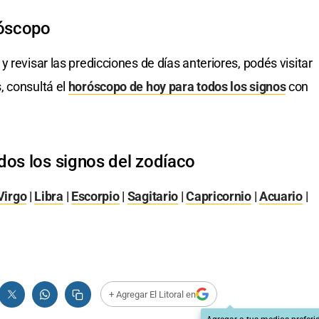
róscopo
y revisar las predicciones de días anteriores, podés visitar
, consultá el
horóscopo de hoy para todos los signos
con
dos los signos del zodíaco
Virgo
|
Libra
|
Escorpio
|
Sagitario
|
Capricornio
|
Acuario
|
+ Agregar El Litoral en