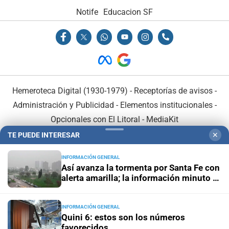
Notife
Educacion SF
Hemeroteca Digital (1930-1979)
-
Receptorías de avisos
-
Administración y Publicidad
-
Elementos institucionales
-
Opcionales con El Litoral
-
MediaKit
TE PUEDE INTERESAR
✕
El Litoral es miembro de:
INFORMACIÓN GENERAL
Así avanza la tormenta por Santa Fe con
alerta amarilla; la información minuto a
minuto
INFORMACIÓN GENERAL
En Asociación con:
Quini 6: estos son los números
favorecidos