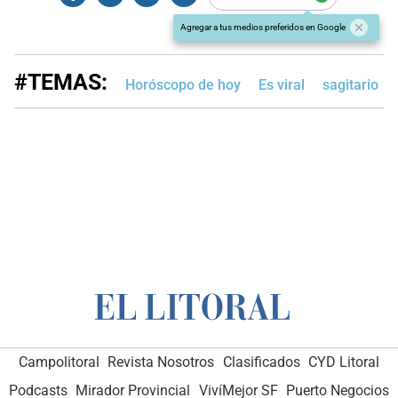
Agregar a tus medios preferidos en Google
#TEMAS:
Horóscopo de hoy
Es viral
sagitario
Campolitoral
Revista Nosotros
Clasificados
CYD Litoral
Podcasts
Mirador Provincial
VivíMejor SF
Puerto Negocios