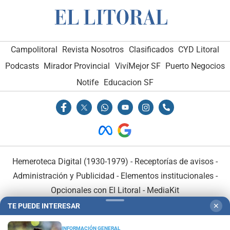
Campolitoral
Revista Nosotros
Clasificados
CYD Litoral
Podcasts
Mirador Provincial
VivíMejor SF
Puerto Negocios
Notife
Educacion SF
Hemeroteca Digital (1930-1979)
-
Receptorías de avisos
-
Administración y Publicidad
-
Elementos institucionales
-
Opcionales con El Litoral
-
MediaKit
TE PUEDE INTERESAR
✕
El Litoral es miembro de:
INFORMACIÓN GENERAL