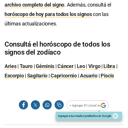
archivo completo del signo
. Además, consultá el
horóscopo de hoy para todos los signos
con las
últimas actualizaciones.
Consultá el horóscopo de todos los
signos del zodíaco
Aries
|
Tauro
|
Géminis
|
Cáncer
|
Leo
|
Virgo
|
Libra
|
Escorpio
|
Sagitario
|
Capricornio
|
Acuario
|
Piscis
+ Agregar El Litoral en
Agregar a tus medios preferidos en Google