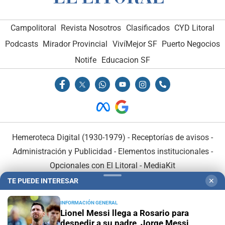
Campolitoral
Revista Nosotros
Clasificados
CYD Litoral
Podcasts
Mirador Provincial
VivíMejor SF
Puerto Negocios
Notife
Educacion SF
Hemeroteca Digital (1930-1979)
-
Receptorías de avisos
-
Administración y Publicidad
-
Elementos institucionales
-
Opcionales con El Litoral
-
MediaKit
TE PUEDE INTERESAR
✕
El Litoral es miembro de:
INFORMACIÓN GENERAL
Lionel Messi llega a Rosario para
despedir a su padre, Jorge Messi