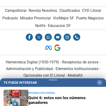
Campolitoral
Revista Nosotros
Clasificados
CYD Litoral
Podcasts
Mirador Provincial
VivíMejor SF
Puerto Negocios
Notife
Educacion SF
Hemeroteca Digital (1930-1979)
-
Receptorías de avisos
-
Administración y Publicidad
-
Elementos institucionales
-
Opcionales con El Litoral
-
MediaKit
TE PUEDE INTERESAR
✕
El Litoral es miembro de:
INFORMACIÓN GENERAL
Quini 6: estos son los números
ganadores