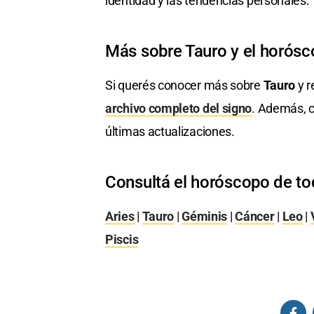
identidad y las tendencias personales.
Más sobre Tauro y el horós
Si querés conocer más sobre
Tauro
y r
archivo completo del signo
. Además, c
últimas actualizaciones.
Consultá el horóscopo de to
Aries
|
Tauro
|
Géminis
|
Cáncer
|
Leo
|
Piscis