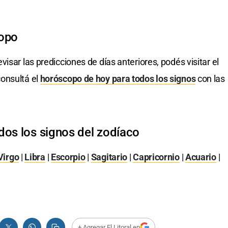
copo
evisar las predicciones de días anteriores, podés visitar el
onsultá el
horóscopo de hoy para todos los signos
con las
dos los signos del zodíaco
Virgo
|
Libra
|
Escorpio
|
Sagitario
|
Capricornio
|
Acuario
|
+ Agregar El Litoral en