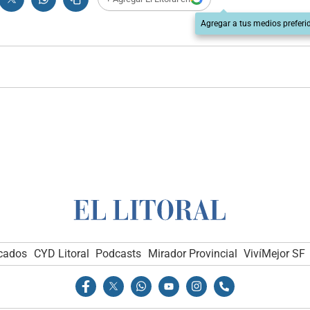
Agregar a tus medios preferi
icados
CYD Litoral
Podcasts
Mirador Provincial
VivíMejor SF