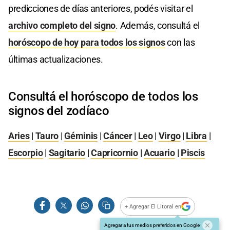
predicciones de días anteriores, podés visitar el
archivo completo del signo
. Además, consultá el
horóscopo de hoy para todos los signos
con las
últimas actualizaciones.
Consultá el horóscopo de todos los
signos del zodíaco
Aries
|
Tauro
|
Géminis
|
Cáncer
|
Leo
|
Virgo
|
Libra
|
Escorpio
|
Sagitario
|
Capricornio
|
Acuario
|
Piscis
+ Agregar El Litoral en
Agregar a tus medios preferidos en Google