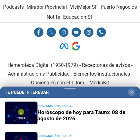
Podcasts
Mirador Provincial
VivíMejor SF
Puerto Negocios
Notife
Educacion SF
Hemeroteca Digital (1930-1979)
-
Receptorías de avisos
-
Administración y Publicidad
-
Elementos institucionales
-
Opcionales con El Litoral
-
MediaKit
TE PUEDE INTERESAR
✕
El Litoral es miembro de:
INFORMACIÓN GENERAL
Horóscopo de hoy para Tauro: 08 de
agosto de 2026
INFORMACIÓN GENERAL