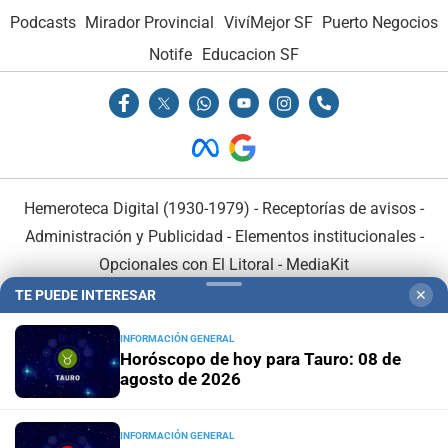
Podcasts
Mirador Provincial
VivíMejor SF
Puerto Negocios
Notife
Educacion SF
Hemeroteca Digital (1930-1979)
-
Receptorías de avisos
-
Administración y Publicidad
-
Elementos institucionales
-
Opcionales con El Litoral
-
MediaKit
TE PUEDE INTERESAR
✕
El Litoral es miembro de:
INFORMACIÓN GENERAL
Horóscopo de hoy para Tauro: 08 de
agosto de 2026
INFORMACIÓN GENERAL