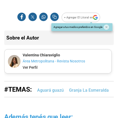
+ Agregar El Litoral en
Agregar a tus medios preferidos en Google
Sobre el Autor
Valentina Chiaraviglio
Área Metropolitana - Revista Nosotros
Ver Perfil
#TEMAS:
Aguará guazú
Granja La Esmeralda
Go
Además tenés que leer: