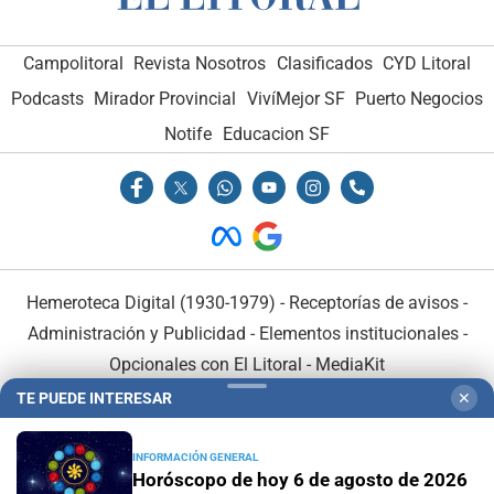
Campolitoral
Revista Nosotros
Clasificados
CYD Litoral
Podcasts
Mirador Provincial
VivíMejor SF
Puerto Negocios
Notife
Educacion SF
Hemeroteca Digital (1930-1979)
-
Receptorías de avisos
-
Administración y Publicidad
-
Elementos institucionales
-
Opcionales con El Litoral
-
MediaKit
TE PUEDE INTERESAR
✕
El Litoral es miembro de:
INFORMACIÓN GENERAL
Horóscopo de hoy 6 de agosto de 2026