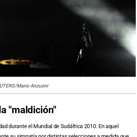
 REUTERS/Mario Anzuoni
a "maldición"
ad durante el Mundial de Sudáfrica 2010. En aquel
nte su simpatía por distintas selecciones a medida que