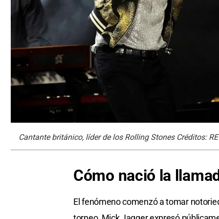
Cantante británico, líder de los Rolling Stones Créditos:
Cómo nació la llamad
El fenómeno comenzó a tomar notoried
torneo, Mick Jagger expresó públicame