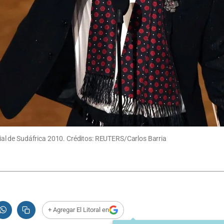
al de Sudáfrica 2010. Créditos: REUTERS/Carlos Barria
+ Agregar El Litoral en