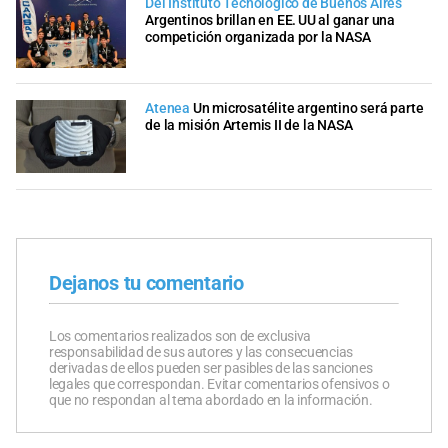
Del Instituto Tecnológico de Buenos Aires
Argentinos brillan en EE. UU al ganar una
competición organizada por la NASA
Atenea
Un microsatélite argentino será parte
de la misión Artemis II de la NASA
Dejanos tu comentario
Los comentarios realizados son de exclusiva
responsabilidad de sus autores y las consecuencias
derivadas de ellos pueden ser pasibles de las sanciones
legales que correspondan. Evitar comentarios ofensivos o
que no respondan al tema abordado en la información.