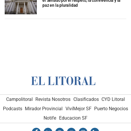
el Senado por el respeto, la convivencia y la
paz en la pluralidad
Campolitoral
Revista Nosotros
Clasificados
CYD Litoral
Podcasts
Mirador Provincial
VivíMejor SF
Puerto Negocios
Notife
Educacion SF