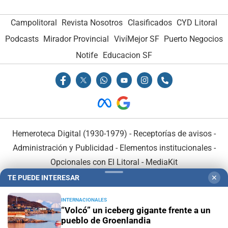
Campolitoral
Revista Nosotros
Clasificados
CYD Litoral
Podcasts
Mirador Provincial
VivíMejor SF
Puerto Negocios
Notife
Educacion SF
Hemeroteca Digital (1930-1979)
-
Receptorías de avisos
-
Administración y Publicidad
-
Elementos institucionales
-
Opcionales con El Litoral
-
MediaKit
TE PUEDE INTERESAR
✕
El Litoral es miembro de:
INTERNACIONALES
“Volcó” un iceberg gigante frente a un
pueblo de Groenlandia