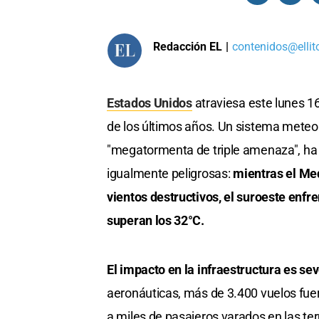
Redacción EL
|
contenidos@ellit
Estados Unidos
atraviesa este lunes 1
de los últimos años. Un sistema meteor
"megatormenta de triple amenaza", ha d
igualmente peligrosas:
mientras el Med
vientos destructivos, el suroeste enfr
superan los 32°C.
El impacto en la infraestructura es se
aeronáuticas, más de 3.400 vuelos fue
a miles de pasajeros varados en las te