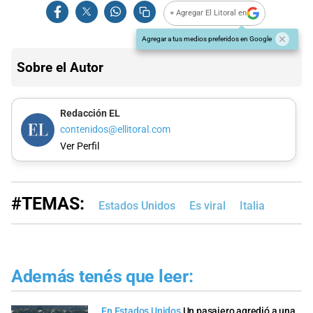
+ Agregar El Litoral en
Agregar a tus medios preferidos en Google
Sobre el Autor
Redacción EL
contenidos@ellitoral.com
Ver Perfil
#TEMAS:
Estados Unidos
Es viral
Italia
Además tenés que leer:
En Estados Unidos
Un pasajero agredió a una