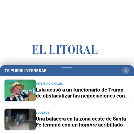
Campolitoral
Revista Nosotros
Clasificados
CYD Litoral
TE PUEDE INTERESAR
✕
Podcasts
Mirador Provincial
VivíMejor SF
Puerto Negocios
INTERNACIONALES
Notife
Educacion SF
Lula acusó a un funcionario de Trump
de obstaculizar las negociaciones con
Brasil
SUCESOS
Una balacera en la zona oeste de Santa
Fe terminó con un hombre acribillado
Hemeroteca Digital (1930-1979)
-
Receptorías de avisos
-