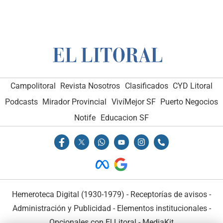
Campolitoral
Revista Nosotros
Clasificados
CYD Litoral
Podcasts
Mirador Provincial
VivíMejor SF
Puerto Negocios
Notife
Educacion SF
Hemeroteca Digital (1930-1979)
-
Receptorías de avisos
-
Administración y Publicidad
-
Elementos institucionales
-
Opcionales con El Litoral
-
MediaKit