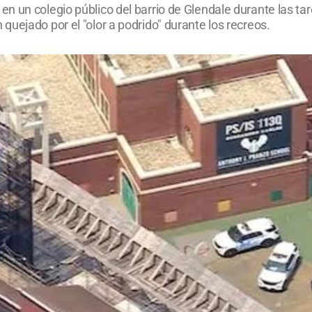
n un colegio público del barrio de Glendale durante las ta
uejado por el "olor a podrido" durante los recreos.