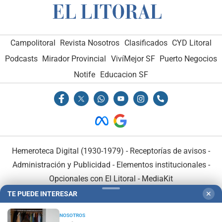
Campolitoral
Revista Nosotros
Clasificados
CYD Litoral
Podcasts
Mirador Provincial
VivíMejor SF
Puerto Negocios
Notife
Educacion SF
Hemeroteca Digital (1930-1979)
-
Receptorías de avisos
-
Administración y Publicidad
-
Elementos institucionales
-
Opcionales con El Litoral
-
MediaKit
TE PUEDE INTERESAR
✕
El Litoral es miembro de:
NOSOTROS