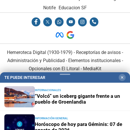
Notife
Educacion SF
Hemeroteca Digital (1930-1979)
-
Receptorías de avisos
-
Administración y Publicidad
-
Elementos institucionales
-
Opcionales con El Litoral
-
MediaKit
TE PUEDE INTERESAR
✕
El Litoral es miembro de:
INTERNACIONALES
“Volcó” un iceberg gigante frente a un
pueblo de Groenlandia
INFORMACIÓN GENERAL
En Asociación con:
Horóscopo de hoy para Géminis: 07 de