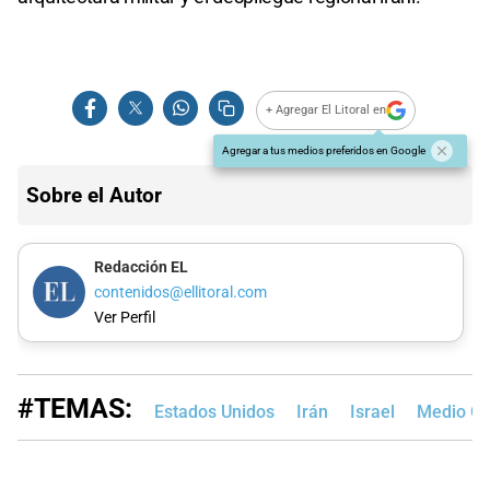
+ Agregar El Litoral en
Agregar a tus medios preferidos en Google
Sobre el Autor
Redacción EL
contenidos@ellitoral.com
Ver Perfil
#TEMAS:
Estados Unidos
Irán
Israel
Medio Or