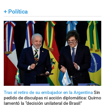
+
Política
Tras el retiro de su embajador en la Argentina
Sin
pedido de disculpas ni acción diplomática: Quirno
lamentó la “decisión unilateral de Brasil”