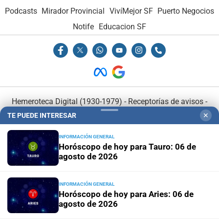
Podcasts
Mirador Provincial
VivíMejor SF
Puerto Negocios
Notife
Educacion SF
Hemeroteca Digital (1930-1979)
-
Receptorías de avisos
-
Administración y Publicidad
-
Elementos institucionales
-
TE PUEDE INTERESAR
✕
Opcionales con El Litoral
-
MediaKit
INFORMACIÓN GENERAL
Horóscopo de hoy para Tauro: 06 de
agosto de 2026
El Litoral es miembro de:
INFORMACIÓN GENERAL
Horóscopo de hoy para Aries: 06 de
agosto de 2026
En Asociación con: