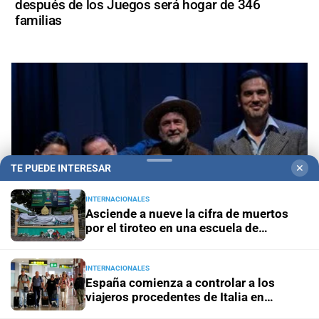
después de los Juegos será hogar de 346
familias
TE PUEDE INTERESAR
✕
INTERNACIONALES
Asciende a nueve la cifra de muertos
por el tiroteo en una escuela de
Tailandia
INTERNACIONALES
"Segundo Cielo": una obra que entrelaza a Arlt, la
España comienza a controlar a los
memoria y los fantasmas de la inundación
viajeros procedentes de Italia en
aeropuertos y fronteras