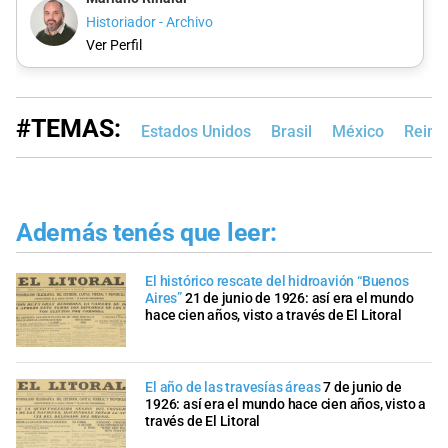
Historiador - Archivo
Ver Perfil
#TEMAS:
Estados Unidos
Brasil
México
Reino
Además tenés que leer:
El histórico rescate del hidroavión “Buenos
Aires”
21 de junio de 1926: así era el mundo
hace cien años, visto a través de El Litoral
El año de las travesías áreas
7 de junio de
1926: así era el mundo hace cien años, visto a
través de El Litoral