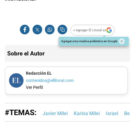
+ Agregar El Litoral en
Agregar a tus medios preferidos en Google
Sobre el Autor
Redacción EL
contenidos@ellitoral.com
Ver Perfil
#TEMAS:
Javier Milei
Karina Milei
Israel
Benj