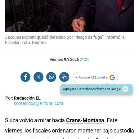
Jacques Moretti quedó detenido por “riesgo de fuga”, informó la
Fiscalía. Foto: Reuters
Viernes 9.1.2026
21:25
+ Agregar El Litoral en
Agregar a tus medios preferidos en Google
Por:
Redacción EL
contenidos@ellitoral.com
Suiza volvió a mirar hacia
Crans-Montana
. Este
viernes, los fiscales ordenaron mantener bajo custodia