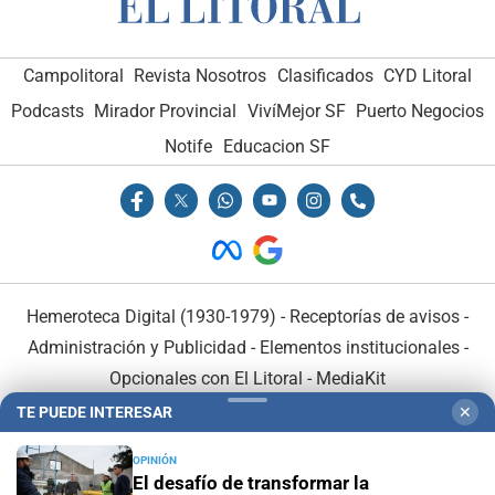
Campolitoral
Revista Nosotros
Clasificados
CYD Litoral
Podcasts
Mirador Provincial
VivíMejor SF
Puerto Negocios
Notife
Educacion SF
Hemeroteca Digital (1930-1979)
-
Receptorías de avisos
-
Administración y Publicidad
-
Elementos institucionales
-
Opcionales con El Litoral
-
MediaKit
TE PUEDE INTERESAR
✕
El Litoral es miembro de:
OPINIÓN
El desafío de transformar la