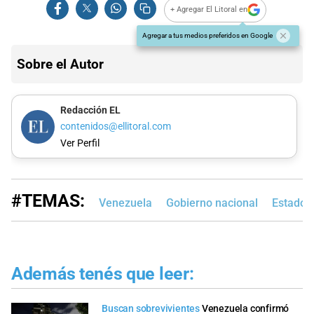
+ Agregar El Litoral en
Agregar a tus medios preferidos en Google
Sobre el Autor
Redacción EL
contenidos@ellitoral.com
Ver Perfil
#TEMAS:
Venezuela
Gobierno nacional
Estados
Además tenés que leer:
Buscan sobrevivientes
Venezuela confirmó