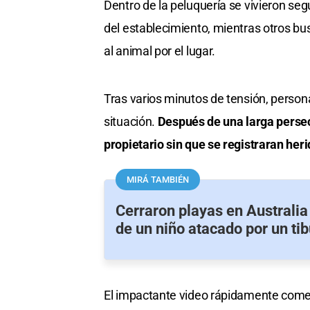
Dentro de la peluquería se vivieron seg
of
0
del establecimiento, mientras otros bus
seconds
Volume
0%
al animal por el lugar.
Tras varios minutos de tensión, persona
situación.
Después de una larga persecu
propietario sin que se registraran her
MIRÁ TAMBIÉN
Cerraron playas en Australia
de un niño atacado por un ti
El impactante video rápidamente comen