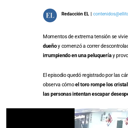
Redacción EL
|
contenidos@ellit
Momentos de extrema tensión se vivie
dueño
y comenzó a correr descontrolad
irrumpiendo en una peluquería
y prov
El episodio quedó registrado por las c
observa cómo
el toro rompe los crista
las personas intentan escapar desesp