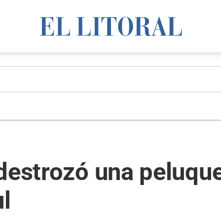
destrozó una peluque
l