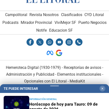
Campolitoral
Revista Nosotros
Clasificados
CYD Litoral
Podcasts
Mirador Provincial
VivíMejor SF
Puerto Negocios
Notife
Educacion SF
Hemeroteca Digital (1930-1979)
-
Receptorías de avisos
-
Administración y Publicidad
-
Elementos institucionales
-
Opcionales con El Litoral
-
MediaKit
TE PUEDE INTERESAR
✕
El Litoral es miembro de:
INFORMACIÓN GENERAL
Horóscopo de hoy para Tauro: 09 de