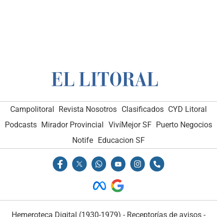
Campolitoral
Revista Nosotros
Clasificados
CYD Litoral
Podcasts
Mirador Provincial
VivíMejor SF
Puerto Negocios
Notife
Educacion SF
Hemeroteca Digital (1930-1979)
-
Receptorías de avisos
-