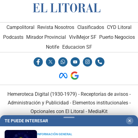
Campolitoral
Revista Nosotros
Clasificados
CYD Litoral
Podcasts
Mirador Provincial
VivíMejor SF
Puerto Negocios
Notife
Educacion SF
Hemeroteca Digital (1930-1979)
-
Receptorías de avisos
-
Administración y Publicidad
-
Elementos institucionales
-
Opcionales con El Litoral
-
MediaKit
TE PUEDE INTERESAR
✕
El Litoral es miembro de:
INFORMACIÓN GENERAL