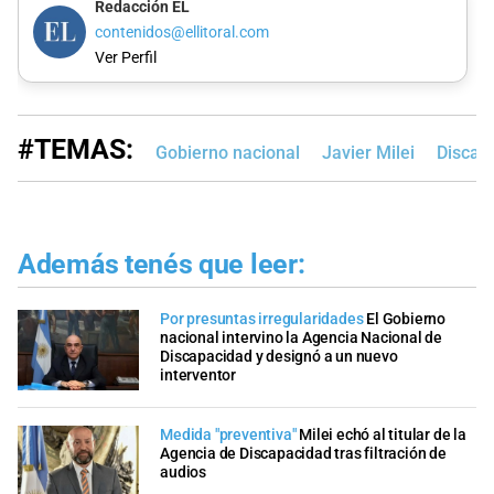
Redacción EL
contenidos@ellitoral.com
Ver Perfil
#TEMAS:
Gobierno nacional
Javier Milei
Discap
Además tenés que leer:
Por presuntas irregularidades
El Gobierno
nacional intervino la Agencia Nacional de
Discapacidad y designó a un nuevo
interventor
Medida "preventiva"
Milei echó al titular de la
Agencia de Discapacidad tras filtración de
audios