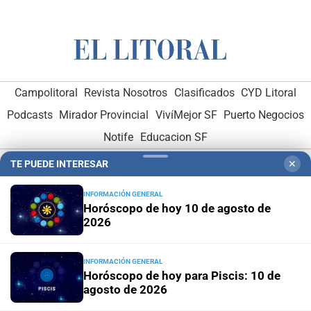
Campolitoral
Revista Nosotros
Clasificados
CYD Litoral
Podcasts
Mirador Provincial
VivíMejor SF
Puerto Negocios
Notife
Educacion SF
TE PUEDE INTERESAR
✕
INFORMACIÓN GENERAL
Horóscopo de hoy 10 de agosto de
2026
Hemeroteca Digital (1930-1979)
-
Receptorías de avisos
-
Administración y Publicidad
-
Elementos institucionales
-
INFORMACIÓN GENERAL
Horóscopo de hoy para Piscis: 10 de
Opcionales con El Litoral
-
MediaKit
agosto de 2026