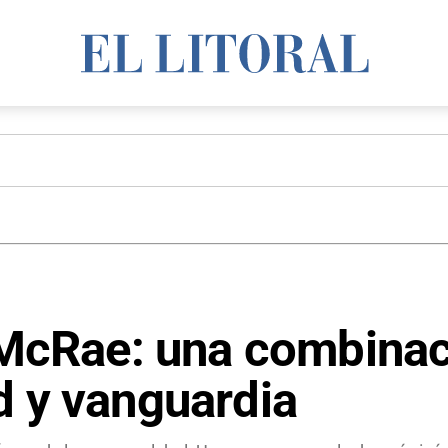
e McRae: una combinac
d y vanguardia