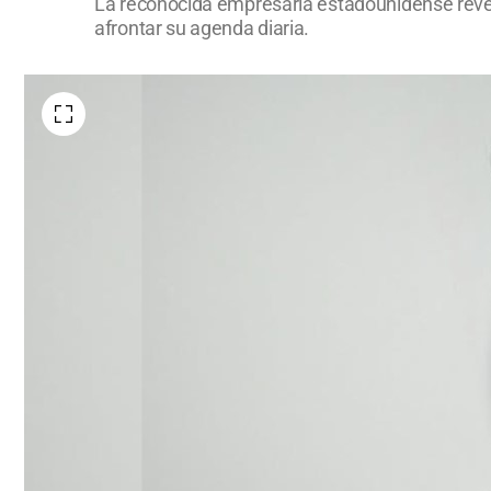
La reconocida empresaria estadounidense reve
afrontar su agenda diaria.