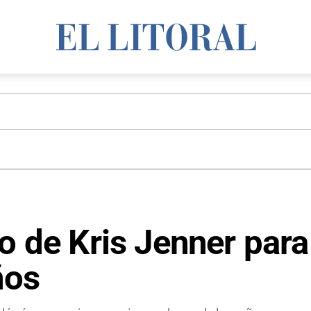
no de Kris Jenner par
ños