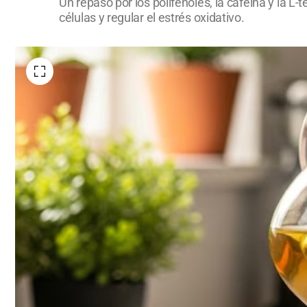
Un repaso por los polifenoles, la cafeína y la L
células y regular el estrés oxidativo.