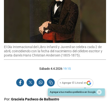
El Día Internacional del Libro Infantil y Juvenil se celebra cada 2 de
abril, coincidiendo con la fecha del nacimiento del célebre escritor y
poeta danés Hans Christian Andersen (1805-1875).
Sábado 4.4.2026
19:15
+ Agregar El Litoral en
Agregar a tus medios preferidos en Google
Por:
Graciela Pacheco de Balbastro